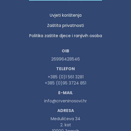
Uvjeti korištenja
Zaštita privatnosti
Politika zaštite djece i ranjivih osoba
OIB
26996428546
TELEFON
+385 (0)1 561 3281
+385 (0)95 3724 851
E-MAIL
info@crveninosovi.hr
ADRESA
Medulićeva 34
2. kat