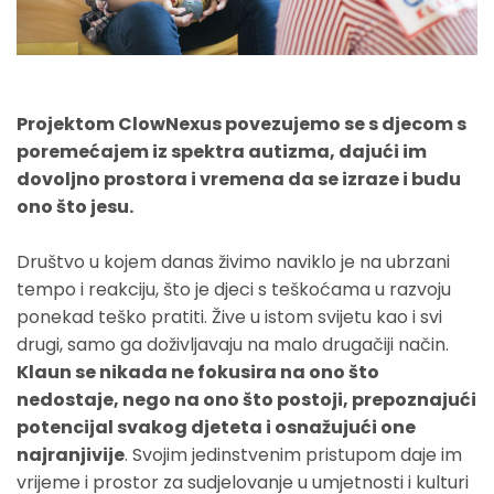
Projektom ClowNexus povezujemo se s djecom s
poremećajem iz spektra autizma, dajući im
dovoljno prostora i vremena da se izraze i budu
ono što jesu.
Društvo u kojem danas živimo naviklo je na ubrzani
tempo i reakciju, što je djeci s teškoćama u razvoju
ponekad teško pratiti. Žive u istom svijetu kao i svi
drugi, samo ga doživljavaju na malo drugačiji način.
Klaun se nikada ne fokusira na ono što
nedostaje, nego na ono što postoji, prepoznajući
potencijal svakog djeteta i osnažujući one
najranjivije
. Svojim jedinstvenim pristupom daje im
vrijeme i prostor za sudjelovanje u umjetnosti i kulturi