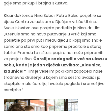
gdje smo prikupili brojna iskustva.
Klaundoktorice Nina Sabo i Petra Bokić posjetile su
djecu Centra za autizam u Dječjem vrtiću Utrine.
Svoje iskustvo ove posjete podijelila je Nina, dr. Lila:
„Krenule smo na novo putovanje u vrtić koji smo
posjetile po prvi put i među djecu o kojoj smo znale
samo ono što smo kao pripremu pročitale u šturoj
tablici. Premda te ništa s papira ne može pripremiti
za posjet uživo.
Čarolija se dogodila već na ulazu u
sobu, kada je jedan dječak uzvikao: „Klaunice,
klaunice!“
Tim je veselim poklikom započelo naše
trodnevno druženje u kojem smo sestra Livadić i ja
skupljale male čarolije, hvatale poglede i sramežljive
osmijehe.“