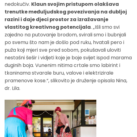
nedokučiv.
Klaun svojim pristupom olakšava
trenutke međuljudskog povezivanja na dubljoj
razini i daje djeci prostor za izražavanje
vlastitog kreativnog potencijala
. „Išli smo svi
zajedno na putovanje brodom, svirali smo i bubnjali
po svemu što nam je došlo pod ruku, hvatali pero i
puža koji mjeri sve pred sobom, pokušavali uloviti
nestašni šešir i vidjeti koje je boje svijet ispod marama
duginih boja. Vunenim nitima crtale smo labirint i
tkaninama stvarale buru, valove i elektrizirale
pramenove kose.“, slikovito je druženje opisala Nina,
dr. Lila.