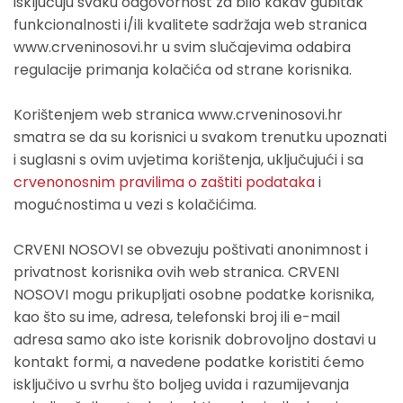
isključuju svaku odgovornost za bilo kakav gubitak
funkcionalnosti i/ili kvalitete sadržaja web stranica
www.crveninosovi.hr u svim slučajevima odabira
regulacije primanja kolačića od strane korisnika.
Korištenjem web stranica www.crveninosovi.hr
smatra se da su korisnici u svakom trenutku upoznati
i suglasni s ovim uvjetima korištenja, uključujući i sa
crvenonosnim pravilima o zaštiti podataka
i
mogućnostima u vezi s kolačićima.
CRVENI NOSOVI se obvezuju poštivati anonimnost i
privatnost korisnika ovih web stranica. CRVENI
NOSOVI mogu prikupljati osobne podatke korisnika,
kao što su ime, adresa, telefonski broj ili e-mail
adresa samo ako iste korisnik dobrovoljno dostavi u
kontakt formi, a navedene podatke koristiti ćemo
isključivo u svrhu što boljeg uvida i razumijevanja