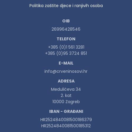
Politika zaštite djece i ranjivih osoba
OIB
26996428546
TELEFON
+385 (0)1 561 3281
+385 (0)95 3724 851
E-MAIL
info@crveninosovi.hr
ADRESA
Medulićeva 34
2. kat
10000 Zagreb
IBAN - GRAĐANI
HR2524840081500186379
HR2524840081500185312