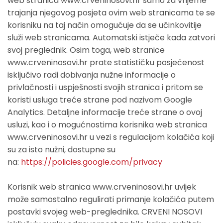
web stranica www.crveninosovi.hr samo za vrijeme
trajanja njegovog posjeta ovim web stranicama te se
korisniku na taj način omogućuje da se učinkovitije
služi web stranicama. Automatski istječe kada zatvori
svoj preglednik. Osim toga, web stranice
www.crveninosovi.hr prate statističku posjećenost
isključivo radi dobivanja nužne informacije o
privlačnosti i uspješnosti svojih stranica i pritom se
koristi usluga treće strane pod nazivom Google
Analytics. Detaljne informacije treće strane o ovoj
usluzi, kao i o mogućnostima korisnika web stranica
www.crveninosovi.hr u vezi s regulacijom kolačića koji
su za isto nužni, dostupne su
na:
https://policies.google.com/privacy
Korisnik web stranica www.crveninosovi.hr uvijek
može samostalno regulirati primanje kolačića putem
postavki svojeg web-preglednika. CRVENI NOSOVI