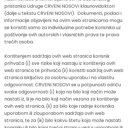
pristanka Udruge CRVENI NOSOVI klaunovidoktori
(dalje u tekstu CRVENI NOSOVI). Dokumenti, podaci i
informacije objavljeni na ovim web stranicama mogu
se koristiti samo za individualne potrebe korisnika uz
poštivanje svih autorskih i vlasničkih prava te prava
trećih osoba.
Korištenjem sadržaja ovih web stranica korisnik
prihvaća (i) sve rizike koji nastaju iz korištenja ovih
web stranica te prihvaća (ii) koristiti sadržaj ovih web
stranica isključivo za osobnu uporabu i na vlastitu
odgovornost. CRVENI NOSOVI se u potpunosti odriču
svake odgovornosti (i) koja na bilo koji način može
nastati iz, ili je na bilo koji način vezana za korištenje
ovih web stranica, (ii) za bilo koje radnje korisnika
uporabom ili zlouporabom sadržaja ovih web
stranica, te za (iii) bilo kakvu štetu koja može nastati
korisniku ili bilo kojoj trećoj strani u vezi s uporabom ili