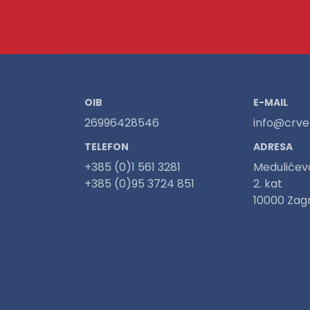
OIB
E-MAIL
26996428546
info@crven
TELEFON
ADRESA
+385 (0)1 561 3281
Medulićev
+385 (0)95 3724 851
2. kat
10000 Zag