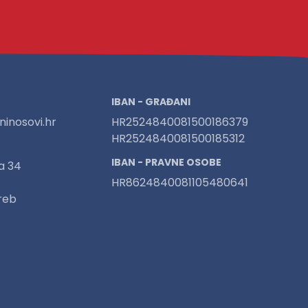
IBAN - GRAĐANI
inosovi.hr
HR2524840081500186379
HR2524840081500185312
IBAN - PRAVNE OSOBE
a 34
HR8624840081105480641
reb