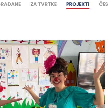
GRAĐANE
ZA TVRTKE
PROJEKTI
ČES