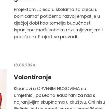
Projektom „Djeca u školama za djecu u
bolnicama“ potičemo razvoj empatije u
dječjoj dobi kao temelja budućnosti
ispunjene međusobnim razumijevanjem i
podrškom. Projekt se provodi...
18.05.2024.
Volontiranje
Klaunovi u CRVENIM NOSOVIMA su
umjetnici, posebno educirani za rad s
najranjivijim skupinama u društvu. Oni nisu
liječnici niti volonteri jer rad u specifičnim