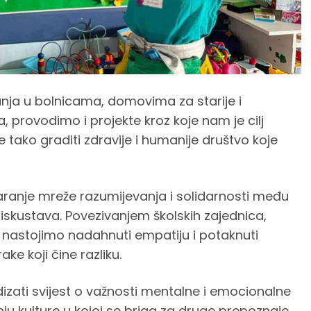
nja u bolnicama, domovima za starije i
, provodimo i projekte kroz koje nam je cilj
e tako graditi zdravije i humanije društvo koje
ranje mreže razumijevanja i solidarnosti među
i iskustava. Povezivanjem školskih zajednica,
va nastojimo nadahnuti empatiju i potaknuti
ke koji čine razliku.
dizati svijest o važnosti mentalne i emocionalne
nju kulture u kojoj se briga za druge prepoznaje