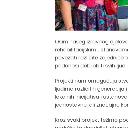
Osim našeg izravnog djelova
rehabilitacijskim ustanovama
povezati različite zajednice t
pridonosi dobrobiti svih ljudi.
Projekti nam omogućuju stva
ljudima različitih generacija 
lokalnih inicijativa i ustano
jednostavne, ali značajne kora
Kroz svaki projekt težimo po
podrške te doprinijeti stvara