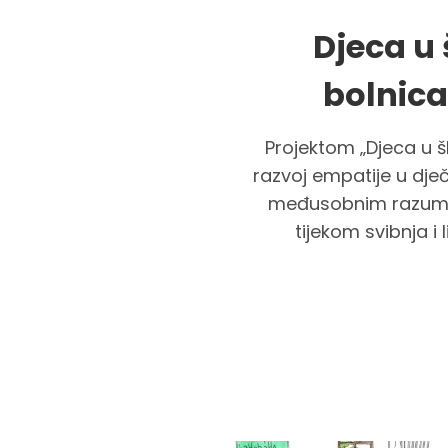
Djeca u
bolnica
Projektom „Djeca u 
razvoj empatije u dje
međusobnim razumij
tijekom svibnja i 