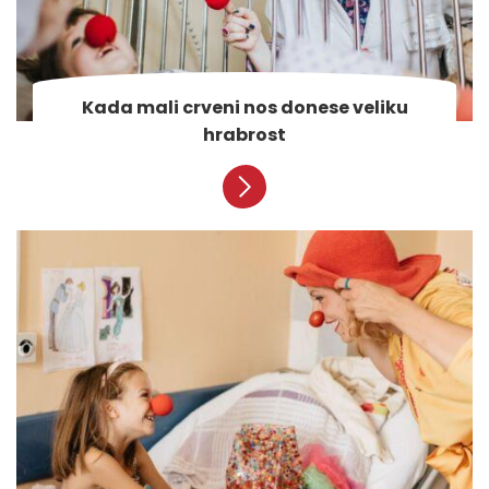
Kada mali crveni nos donese veliku
hrabrost