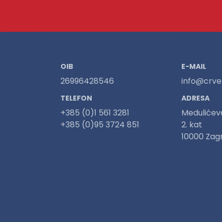
OIB
E-MAIL
26996428546
info@crven
TELEFON
ADRESA
+385 (0)1 561 3281
Medulićev
+385 (0)95 3724 851
2. kat
10000 Zag