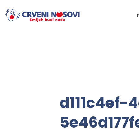
d111c4ef-
5e46d177f