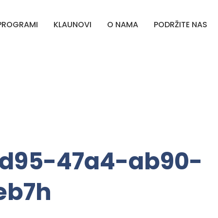
PROGRAMI
KLAUNOVI
O NAMA
PODRŽITE NAS
4d95-47a4-ab90-
eb7h