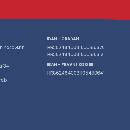
IBAN - GRAĐANI
inosovi.hr
HR2524840081500186379
HR2524840081500185312
IBAN - PRAVNE OSOBE
a 34
HR8624840081105480641
reb