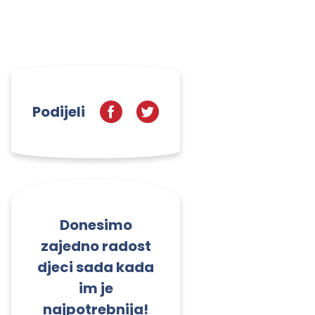
Podijeli
Donesimo
zajedno radost
djeci sada kada
im je
najpotrebnija!