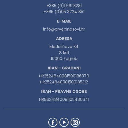
+385 (0)1 561 3281
+385 (0)95 3724 851
E-MAIL
info@crveninosovi.hr
ADRESA
Medulićeva 34
2. kat
10000 Zagreb
IBAN - GRAĐANI
HR2524840081500186379
HR2524840081500185312
IBAN - PRAVNE OSOBE
HR8624840081105480641