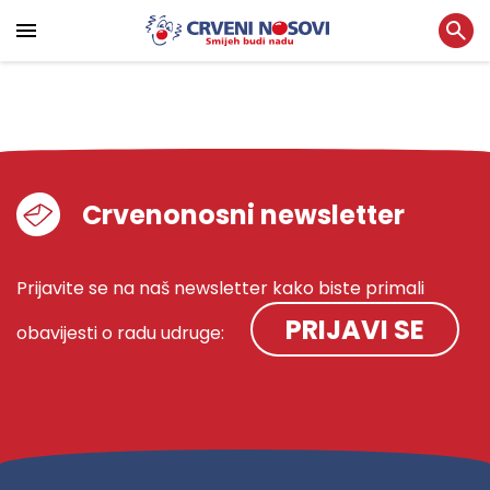
Crvenonosni newsletter
Prijavite se na naš newsletter kako biste primali
PRIJAVI SE
obavijesti o radu udruge: