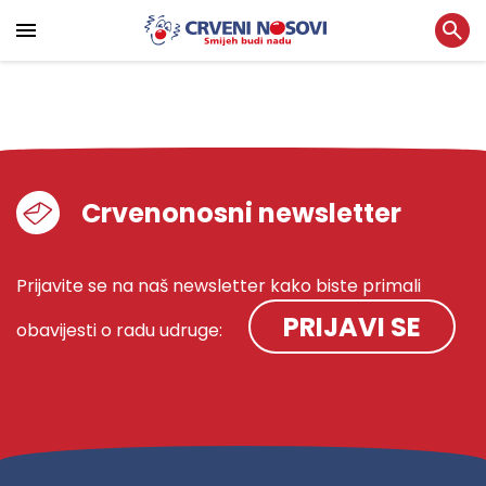
Crvenonosni newsletter
Prijavite se na naš newsletter kako biste primali
PRIJAVI SE
obavijesti o radu udruge: