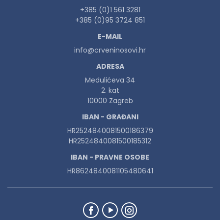
+385 (0)1 561 3281
+385 (0)95 3724 851
E-MAIL
info@crveninosovi.hr
ADRESA
Medulićeva 34
2. kat
10000 Zagreb
IBAN - GRAĐANI
HR2524840081500186379
HR2524840081500185312
IBAN - PRAVNE OSOBE
HR8624840081105480641