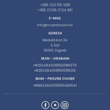
+385 (0)1 561 3281
+385 (0)95 3724 851
E-MAIL
info@crveninosovi.hr
ADRESA
Medulićeva 34
2. kat
10000 Zagreb
IBAN - GRAĐANI
HR2524840081500186379
HR2524840081500185312
IBAN - PRAVNE OSOBE
HR8624840081105480641