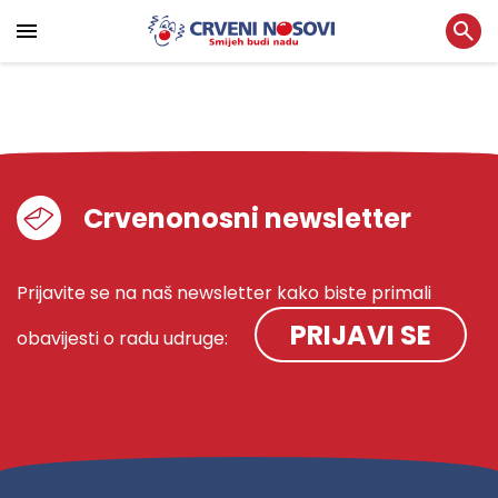
Crvenonosni newsletter
Prijavite se na naš newsletter kako biste primali
PRIJAVI SE
obavijesti o radu udruge: