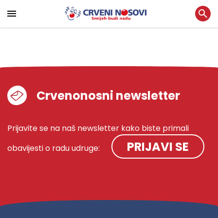
Crvenonosni newsletter
Prijavite se na naš newsletter kako biste primali
PRIJAVI SE
obavijesti o radu udruge: