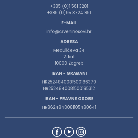
+385 (0)1 561 3281
+385 (0)95 3724 851
E-MAIL
info@crveninosovi.hr
ADRESA
Medulićeva 34
2. kat
10000 Zagreb
IBAN - GRAĐANI
HR2524840081500186379
HR2524840081500185312
IBAN - PRAVNE OSOBE
HR8624840081105480641