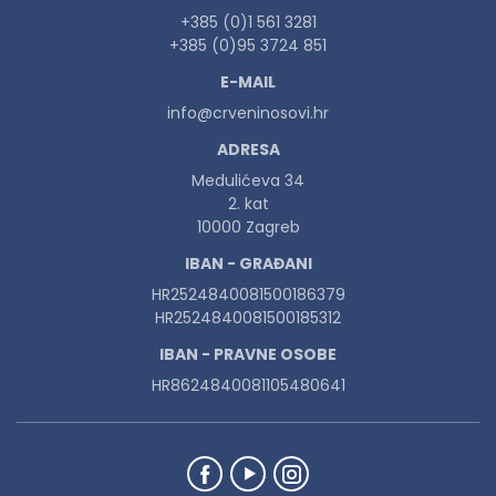
+385 (0)1 561 3281
+385 (0)95 3724 851
E-MAIL
info@crveninosovi.hr
ADRESA
Medulićeva 34
2. kat
10000 Zagreb
IBAN - GRAĐANI
HR2524840081500186379
HR2524840081500185312
IBAN - PRAVNE OSOBE
HR8624840081105480641