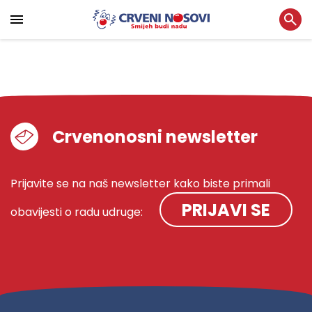
Crvenonosni newsletter
Prijavite se na naš newsletter kako biste primali
PRIJAVI SE
obavijesti o radu udruge: