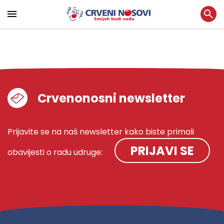
Crvenonosni newsletter
Prijavite se na naš newsletter kako biste primali
PRIJAVI SE
obavijesti o radu udruge: