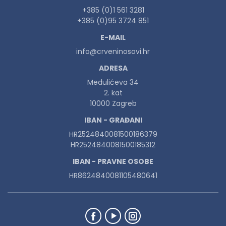
+385 (0)1 561 3281
+385 (0)95 3724 851
E-MAIL
info@crveninosovi.hr
ADRESA
Medulićeva 34
2. kat
10000 Zagreb
IBAN - GRAĐANI
HR2524840081500186379
HR2524840081500185312
IBAN - PRAVNE OSOBE
HR8624840081105480641