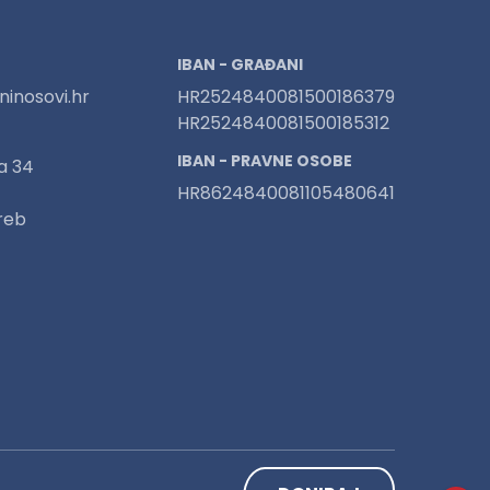
IBAN - GRAĐANI
inosovi.hr
HR2524840081500186379
HR2524840081500185312
IBAN - PRAVNE OSOBE
a 34
HR8624840081105480641
reb