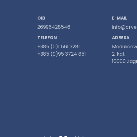
OIB
E-MAIL
26996428546
info@crven
TELEFON
ADRESA
+385 (0)1 561 3281
Medulićev
+385 (0)95 3724 851
2. kat
10000 Zag