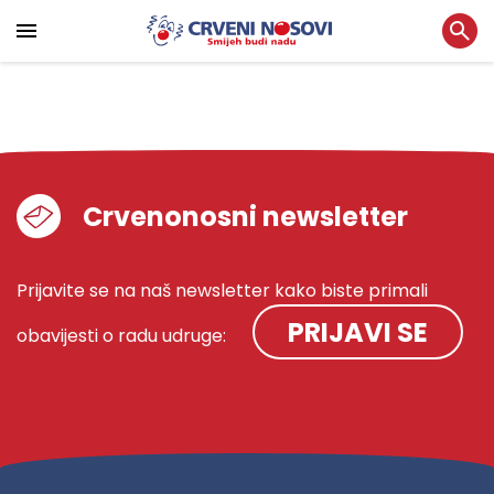
Crvenonosni newsletter
Prijavite se na naš newsletter kako biste primali
PRIJAVI SE
obavijesti o radu udruge: