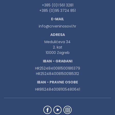
+385 (0)1 561 3281
+385 (0)95 3724 851
E-MAIL
info@crveninosovi.hr
ADRESA
Medulićeva 34
2. kat
10000 Zagreb
IBAN - GRAĐANI
HR2524840081500186379
HR2524840081500185312
IBAN - PRAVNE OSOBE
HR8624840081105480641