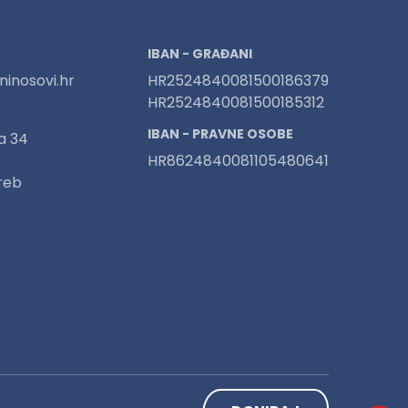
IBAN - GRAĐANI
inosovi.hr
HR2524840081500186379
HR2524840081500185312
IBAN - PRAVNE OSOBE
a 34
HR8624840081105480641
reb