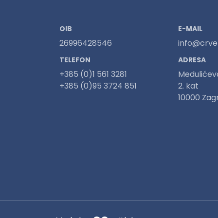
OIB
E-MAIL
26996428546
info@crven
TELEFON
ADRESA
+385 (0)1 561 3281
Medulićev
+385 (0)95 3724 851
2. kat
10000 Zag