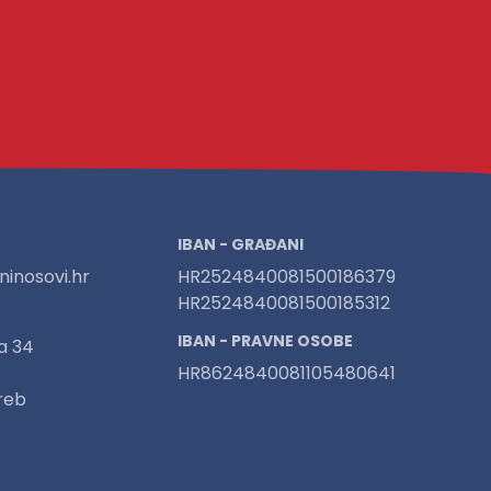
IBAN - GRAĐANI
inosovi.hr
HR2524840081500186379
HR2524840081500185312
IBAN - PRAVNE OSOBE
a 34
HR8624840081105480641
reb