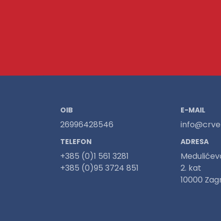
OIB
E-MAIL
26996428546
info@crven
TELEFON
ADRESA
+385 (0)1 561 3281
Medulićev
+385 (0)95 3724 851
2. kat
10000 Zag