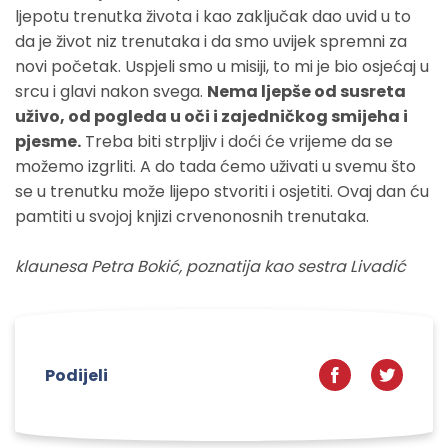
ljepotu trenutka života i kao zaključak dao uvid u to
da je život niz trenutaka i da smo uvijek spremni za
novi početak. Uspjeli smo u misiji, to mi je bio osjećaj u
srcu i glavi nakon svega.
Nema ljepše od susreta
uživo, od pogleda u oči i zajedničkog smijeha i
pjesme.
Treba biti strpljiv i doći će vrijeme da se
možemo izgrliti. A do tada ćemo uživati u svemu što
se u trenutku može lijepo stvoriti i osjetiti. Ovaj dan ću
pamtiti u svojoj knjizi crvenonosnih trenutaka.
klaunesa Petra Bokić, poznatija kao sestra Livadić
Podijeli