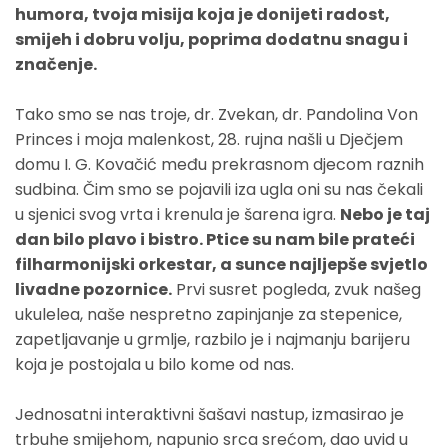
humora, tvoja misija koja je donijeti radost,
smijeh i dobru volju, poprima dodatnu snagu i
značenje.
Tako smo se nas troje, dr. Zvekan, dr. Pandolina Von
Princes i moja malenkost, 28. rujna našli u Dječjem
domu I. G. Kovačić među prekrasnom djecom raznih
sudbina. Čim smo se pojavili iza ugla oni su nas čekali
u sjenici svog vrta i krenula je šarena igra.
Nebo je taj
dan bilo plavo i bistro. Ptice su nam bile prateći
filharmonijski orkestar, a sunce najljepše svjetlo
livadne pozornice.
Prvi susret pogleda, zvuk našeg
ukulelea, naše nespretno zapinjanje za stepenice,
zapetljavanje u grmlje, razbilo je i najmanju barijeru
koja je postojala u bilo kome od nas.
Jednosatni interaktivni šašavi nastup, izmasirao je
trbuhe smijehom, napunio srca srećom, dao uvid u