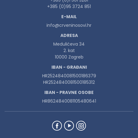
+385 (0)1 561 3281
+385 (0)95 3724 851
E-MAIL
info@crveninosovi.hr
ADRESA
Medulićeva 34
2. kat
10000 Zagreb
IBAN - GRAĐANI
HR2524840081500186379
HR2524840081500185312
IBAN - PRAVNE OSOBE
HR8624840081105480641