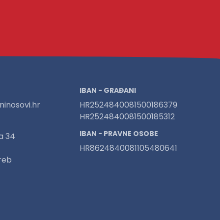
IBAN - GRAĐANI
inosovi.hr
HR2524840081500186379
HR2524840081500185312
IBAN - PRAVNE OSOBE
a 34
HR8624840081105480641
reb