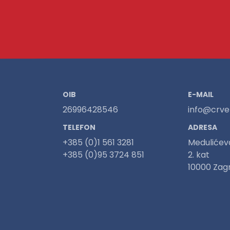
OIB
E-MAIL
26996428546
info@crven
TELEFON
ADRESA
+385 (0)1 561 3281
Medulićev
+385 (0)95 3724 851
2. kat
10000 Zag