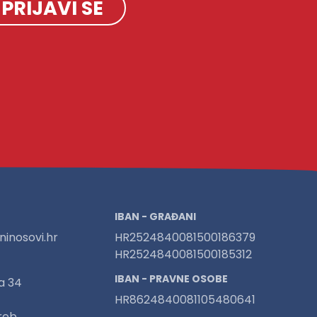
PRIJAVI SE
IBAN - GRAĐANI
inosovi.hr
HR2524840081500186379
HR2524840081500185312
IBAN - PRAVNE OSOBE
a 34
HR8624840081105480641
reb