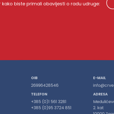
r kako biste primali obavijesti o radu udruge:
OIB
E-MAIL
26996428546
info@crven
TELEFON
ADRESA
+385 (0)1 561 3281
Medulićev
+385 (0)95 3724 851
2. kat
10000 Zag