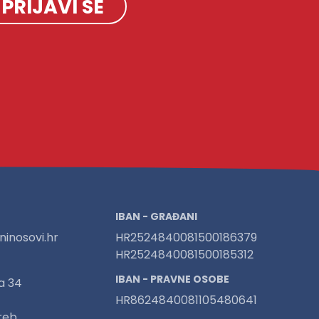
PRIJAVI SE
IBAN - GRAĐANI
inosovi.hr
HR2524840081500186379
HR2524840081500185312
IBAN - PRAVNE OSOBE
a 34
HR8624840081105480641
reb