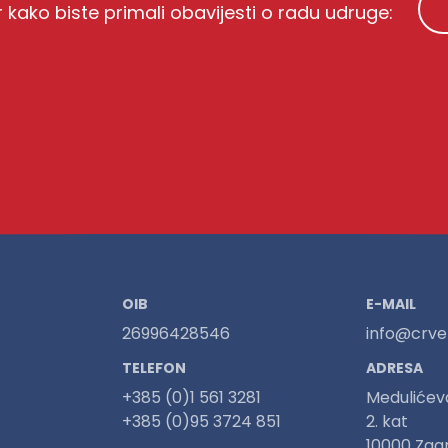
r kako biste primali obavijesti o radu udruge:
OIB
E-MAIL
26996428546
info@crven
TELEFON
ADRESA
+385 (0)1 561 3281
Medulićev
+385 (0)95 3724 851
2. kat
10000 Zag