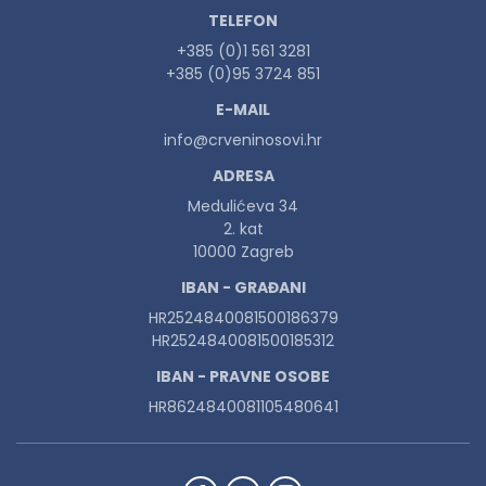
TELEFON
+385 (0)1 561 3281
+385 (0)95 3724 851
E-MAIL
info@crveninosovi.hr
ADRESA
Medulićeva 34
2. kat
10000 Zagreb
IBAN - GRAĐANI
HR2524840081500186379
HR2524840081500185312
IBAN - PRAVNE OSOBE
HR8624840081105480641