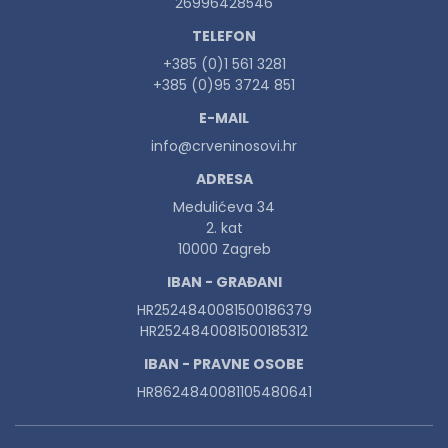
26996428546
TELEFON
+385 (0)1 561 3281
+385 (0)95 3724 851
E-MAIL
info@crveninosovi.hr
ADRESA
Medulićeva 34
2. kat
10000 Zagreb
IBAN - GRAĐANI
HR2524840081500186379
HR2524840081500185312
IBAN - PRAVNE OSOBE
HR8624840081105480641