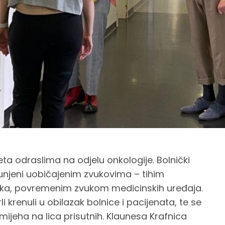
jeta odraslima na odjelu onkologije. Bolnički
punjeni uobičajenim zvukovima – tihim
ka, povremenim zvukom medicinskih uređaja.
i krenuli u obilazak bolnice i pacijenata, te se
mijeha na lica prisutnih. Klaunesa Krafnica