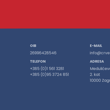
OIB
E-MAIL
26996428546
info@crven
TELEFON
ADRESA
+385 (0)1 561 3281
Medulićev
+385 (0)95 3724 851
2. kat
10000 Zag