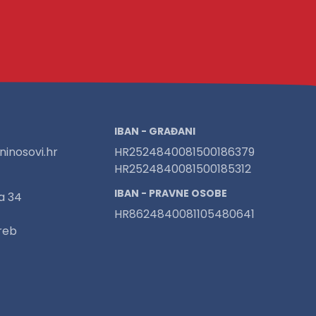
IBAN - GRAĐANI
inosovi.hr
HR2524840081500186379
HR2524840081500185312
IBAN - PRAVNE OSOBE
a 34
HR8624840081105480641
reb