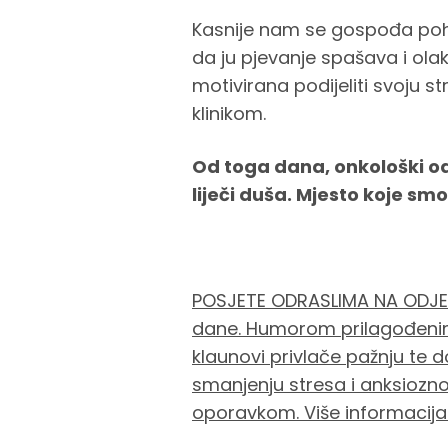
Kasnije nam se gospođa pohv
da ju pjevanje spašava i ola
motivirana podijeliti svoju s
klinikom.
Od toga dana, onkološki od
liječi duša. Mjesto koje smo
POSJETE ODRASLIMA NA ODJEL
dane. Humorom prilagođenim 
klaunovi privlače pažnju te
smanjenju stresa i anksioznos
oporavkom. Više informacija