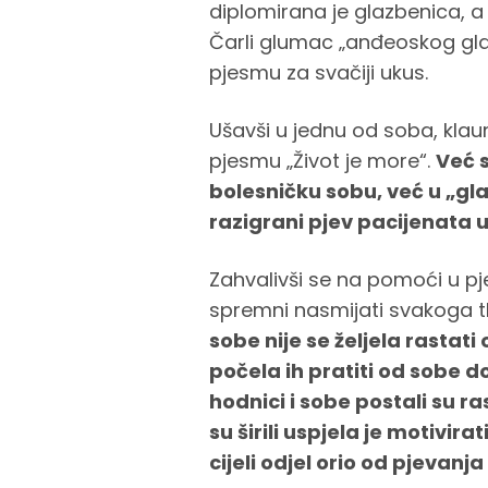
diplomirana je glazbenica, a 
Čarli glumac „anđeoskog gla
pjesmu za svačiji ukus.
Ušavši u jednu od soba, klau
pjesmu „Život je more“.
Već s
bolesničku sobu, već u „gla
razigrani pjev pacijenata u
Zahvalivši se na pomoći u pje
spremni nasmijati svakoga 
sobe nije se željela rastati 
počela ih pratiti od sobe do
hodnici i sobe postali su 
su širili uspjela je motivira
cijeli odjel orio od pjevanja