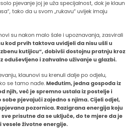
solo pjevanje joj je uža specijalnost, dok je klaun
sa“, tako da u svom „rukavu“ uvijek imaju
novi su nakon malo šale i upoznavanja, zasvirali
u kod prvih taktova uvidjeli da nisu ušli u
zbenu kutijicu“, dobivši dostojnu pratnju kroz
z oduševljeno i zahvalno uživanje u glazbi.
vanju, klaunovi su krenuli dalje po odjelu,
tko se tamo nađe.
Međutim, jedna gospođa iz
od njih, već je spremno ustala iz postelje i
 sobe pjevajući zajedno s njima. Cijeli odjel,
raspjevana pozornica. Razigrana energija koju
ti sve prisutne da se uključe, do te mjere da je
 i vesele životne energije.