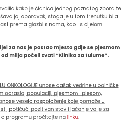
alila kako je članica jednog poznatog zbora te
kšava joj oporavak, stoga je u tom trenutku bila
trast prema glazbi s nama, kao i s cijelom
jel za nas je postao mjesto gdje se pjesmom
 od milja počeli zvati “Klinika za tulume”.
U ONKOLOGIJE unose dašak vedrine u bolničke
odrasloj populaciji, pjesmom i plesom,
 donose veselo raspoloženje koje pomaže u
ti, potičući pozitivan stav i jačanje volje za
 o programu pročitajte na
linku
.