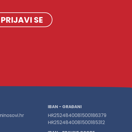
PRIJAVI SE
IBAN - GRAĐANI
inosovi.hr
HR2524840081500186379
HR2524840081500185312