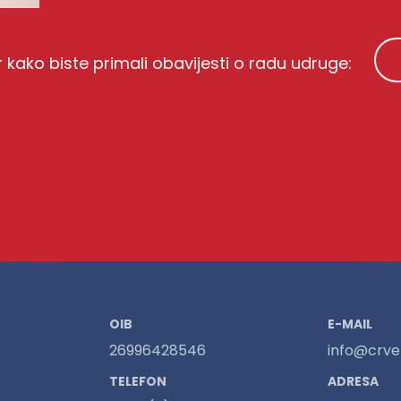
r kako biste primali obavijesti o radu udruge:
OIB
E-MAIL
26996428546
info@crven
TELEFON
ADRESA