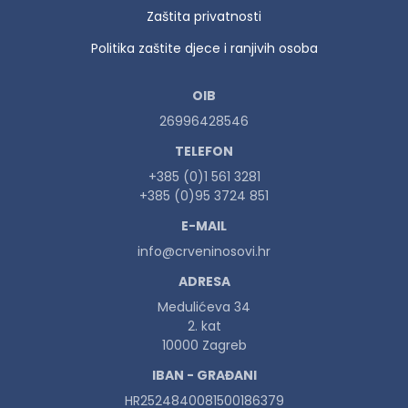
Zaštita privatnosti
Politika zaštite djece i ranjivih osoba
OIB
26996428546
TELEFON
+385 (0)1 561 3281
+385 (0)95 3724 851
E-MAIL
info@crveninosovi.hr
ADRESA
Medulićeva 34
2. kat
10000 Zagreb
IBAN - GRAĐANI
HR2524840081500186379