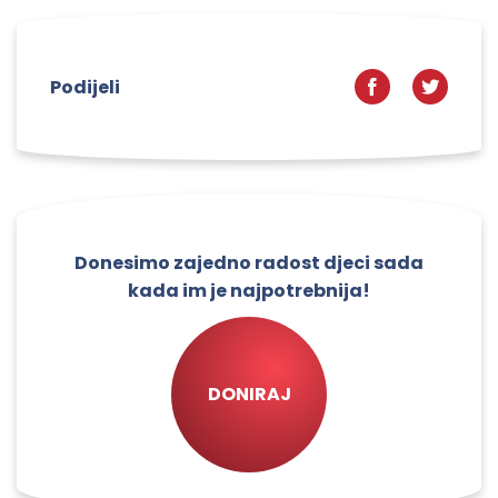
Podijeli
Donesimo zajedno radost djeci sada
kada im je najpotrebnija!
DONIRAJ