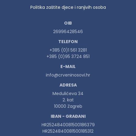
Politika zaštite djece i ranjivih osoba
OIB
26996428546
TELEFON
+385 (0)1 561 3281
+385 (0)95 3724 851
E-MAIL
info@crveninosovi.hr
ADRESA
Medulićeva 34
2. kat
10000 Zagreb
IBAN - GRAĐANI
HR2524840081500186379
HR2524840081500185312