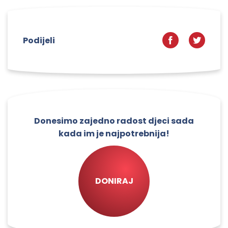
Podijeli
Donesimo zajedno radost djeci sada
kada im je najpotrebnija!
DONIRAJ