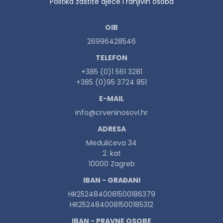
Politika zaštite djece i ranjivih osoba
OIB
26996428546
TELEFON
+385 (0)1 561 3281
+385 (0)95 3724 851
E-MAIL
info@crveninosovi.hr
ADRESA
Medulićeva 34
2. kat
10000 Zagreb
IBAN - GRAĐANI
HR2524840081500186379
HR2524840081500185312
IBAN - PRAVNE OSOBE