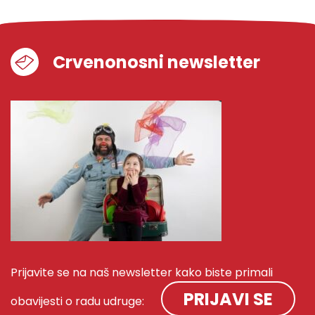
Crvenonosni newsletter
Prijavite se na naš newsletter kako biste primali
PRIJAVI SE
obavijesti o radu udruge: