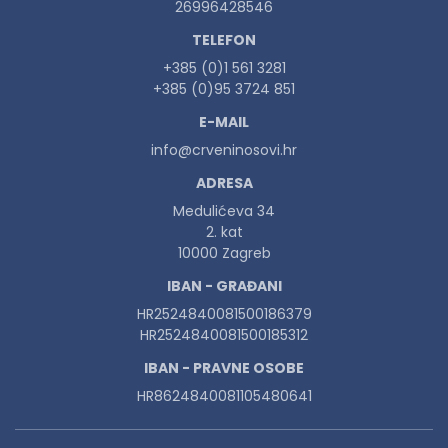
26996428546
TELEFON
+385 (0)1 561 3281
+385 (0)95 3724 851
E-MAIL
info@crveninosovi.hr
ADRESA
Medulićeva 34
2. kat
10000 Zagreb
IBAN - GRAĐANI
HR2524840081500186379
HR2524840081500185312
IBAN - PRAVNE OSOBE
HR8624840081105480641