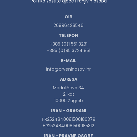
Politika zaštite djece i ranjivih osoba
OIB
26996428546
TELEFON
+385 (0)1 561 3281
+385 (0)95 3724 851
E-MAIL
info@crveninosovi.hr
ADRESA
Medulićeva 34
2. kat
10000 Zagreb
IBAN - GRAĐANI
HR2524840081500186379
HR2524840081500185312
IBAN - PRAVNE OSOBE