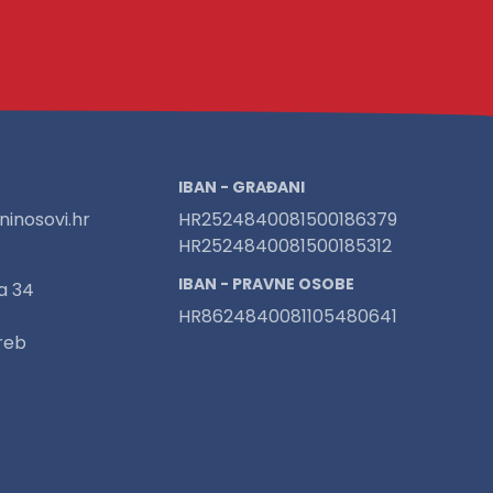
IBAN - GRAĐANI
inosovi.hr
HR2524840081500186379
HR2524840081500185312
IBAN - PRAVNE OSOBE
a 34
HR8624840081105480641
reb