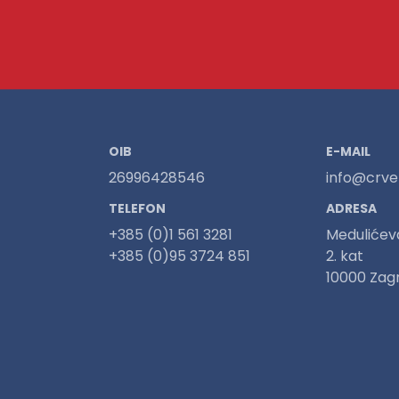
OIB
E-MAIL
26996428546
info@crven
TELEFON
ADRESA
+385 (0)1 561 3281
Medulićev
+385 (0)95 3724 851
2. kat
10000 Zag