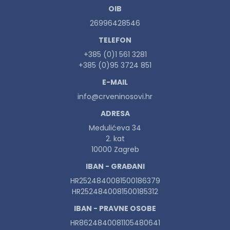
OIB
26996428546
TELEFON
+385 (0)1 561 3281
+385 (0)95 3724 851
E-MAIL
info@crveninosovi.hr
ADRESA
Medulićeva 34
2. kat
10000 Zagreb
IBAN - GRAĐANI
HR2524840081500186379
HR2524840081500185312
IBAN - PRAVNE OSOBE
HR8624840081105480641