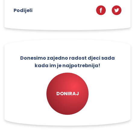
Podijeli
Donesimo zajedno radost djeci sada
kada im je najpotrebnija!
DONIRAJ