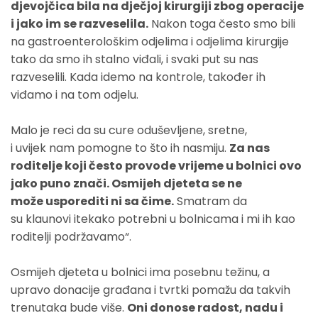
djevojčica bila na dječjoj kirurgiji zbog operacije
i jako im se razveselila.
Nakon toga često smo bili
na gastroenterološkim odjelima i odjelima kirurgije
tako da smo ih stalno viđali, i svaki put su nas
razveselili. Kada idemo na kontrole, također ih
viđamo i na tom odjelu.
Malo je reci da su cure oduševljene, sretne,
i uvijek nam pomogne to što ih nasmiju.
Za nas
roditelje koji često provode vrijeme u bolnici ovo
jako puno znači. Osmijeh djeteta se ne
može usporediti ni sa čime.
Smatram da
su klaunovi itekako potrebni u bolnicama i mi ih kao
roditelji podržavamo“.
Osmijeh djeteta u bolnici ima posebnu težinu, a
upravo donacije građana i tvrtki pomažu da takvih
trenutaka bude više.
Oni donose radost, nadu i