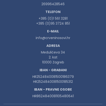
26996428546
TELEFON
+385 (0)1 561 3281
+385 (0)95 3724 851
E-MAIL
info@crveninosovi.hr
ADRESA
Medulićeva 34
2. kat
10000 Zagreb
IBAN - GRAĐANI
HR2524840081500186379
HR2524840081500185312
IBAN - PRAVNE OSOBE
HR8624840081105480641