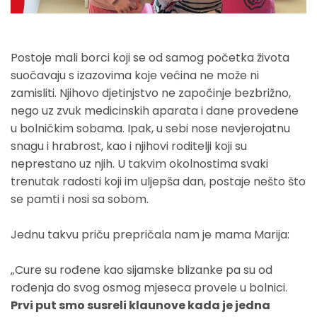
Postoje mali borci koji se od samog početka života
suočavaju s izazovima koje većina ne može ni
zamisliti. Njihovo djetinjstvo ne započinje bezbrižno,
nego uz zvuk medicinskih aparata i dane provedene
u bolničkim sobama. Ipak, u sebi nose nevjerojatnu
snagu i hrabrost, kao i njihovi roditelji koji su
neprestano uz njih. U takvim okolnostima svaki
trenutak radosti koji im uljepša dan, postaje nešto što
se pamti i nosi sa sobom.
Jednu takvu priču prepričala nam je mama Marija:
„Cure su rođene kao sijamske blizanke pa su od
rođenja do svog osmog mjeseca provele u bolnici.
Prvi put smo susreli klaunove kada je jedna