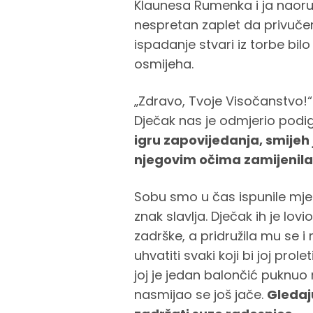
Klaunesa Rumenka i ja naoruž
nespretan zaplet da privučem
ispadanje stvari iz torbe bil
osmijeha.
„Zdravo, Tvoje Visočanstvo!“ 
Dječak nas je odmjerio podi
igru zapovijedanja, smijeh j
njegovim očima zamijenila 
Sobu smo u čas ispunile mje
znak slavlja. Dječak ih je lov
zadrške, a pridružila mu se 
uhvatiti svaki koji bi joj pr
joj je jedan balončić puknuo
nasmijao se još jače.
Gledaju