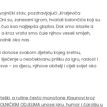
ojnički stav, pozdravljajući „Kraljevića
ni su, zaneseni igrom, hvatali balončiće koji su
e čuo kao najljepša glazba. Dok smo izlazile iz
a kroz vrata smo čule njihov veseli smijeh,
hodnik oko nas.
 donose svakom djetetu kojeg sretnu,
liječenje u neočekivanu priliku za igru, radost i
ve – za djecu, njihove obitelji i cijeli svijet oko
 teški, a rutine često monotone. Klaunovi kroz
LNIČKIM ODJELIMA unose igru, humor i čaroliju u