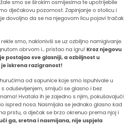
ale smo se širokim osmijesima te upotrijebile
o dječakovu pozornost. Zapinjanje o stolicu i
o je dovoljno da se na njegovom licu pojavi tračak
rekle smo, naklonivši se uz ozbiljno namigivanje.
gnutom obrvom i… pristao na igru!
Kroz njegovu
e postajao sve glasniji, a ozbiljnost u
je iskrena razigranost!
hurućima od sapunice koje smo ispuhivale u
io s oduševljenjem, smijući se glasno i bez
i mama! Hvatala ih je zajedno s njim, pokušavajući
oletio ispred nosa. Nasmijala se jednako glasno kad
 na prstu, a dječak se brzo okrenuo prema njoj i
ći ga, sretna i nasmijana, nije uspjela