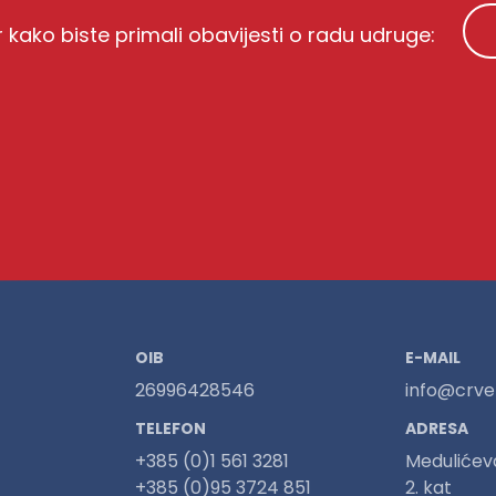
r kako biste primali obavijesti o radu udruge:
OIB
E-MAIL
26996428546
info@crven
TELEFON
ADRESA
+385 (0)1 561 3281
Medulićev
+385 (0)95 3724 851
2. kat