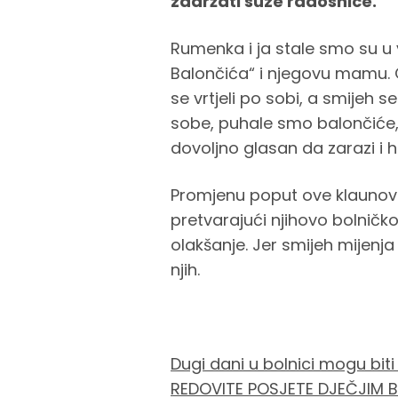
zadržati suze radosnice.
Rumenka i ja stale smo su u v
Balončića“ i njegovu mamu. O
se vrtjeli po sobi, a smijeh s
sobe, puhale smo balončiće, 
dovoljno glasan da zarazi i 
Promjenu poput ove klaunovi
pretvarajući njihovo bolničko 
olakšanje. Jer smijeh mijenja s
njih.
Dugi dani u bolnici mogu biti
REDOVITE POSJETE DJEČJIM BO