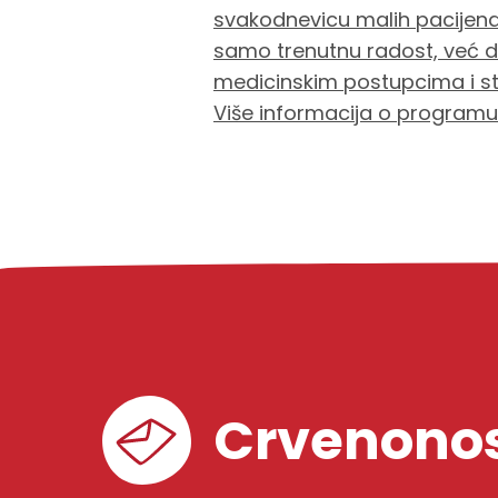
svakodnevicu malih pacijenata
samo trenutnu radost, već d
medicinskim postupcima i st
Više informacija o program
Crvenonos