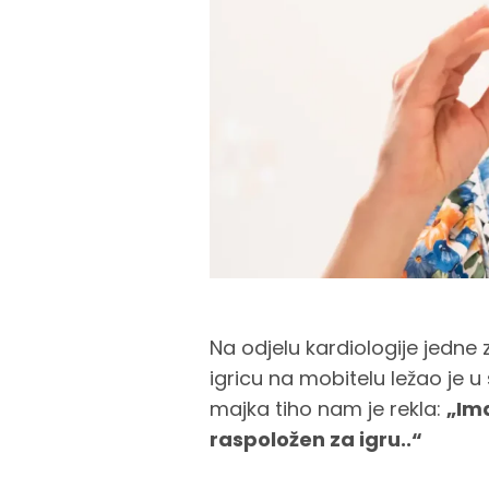
Na odjelu kardiologije jedne
igricu na mobitelu ležao je 
majka tiho nam je rekla:
„Ima
raspoložen za igru..“