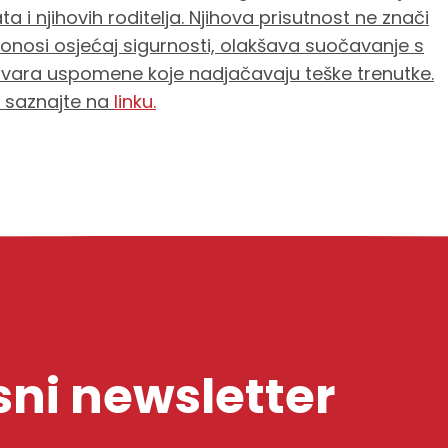
 i njihovih roditelja. Njihova prisutnost ne znači
onosi osjećaj sigurnosti, olakšava suočavanje s
vara uspomene koje nadjačavaju teške trenutke.
u saznajte na
linku.
ni newsletter