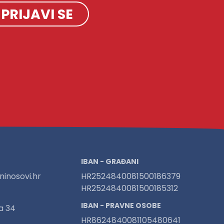
PRIJAVI SE
IBAN - GRAĐANI
inosovi.hr
HR2524840081500186379
HR2524840081500185312
IBAN - PRAVNE OSOBE
a 34
HR8624840081105480641