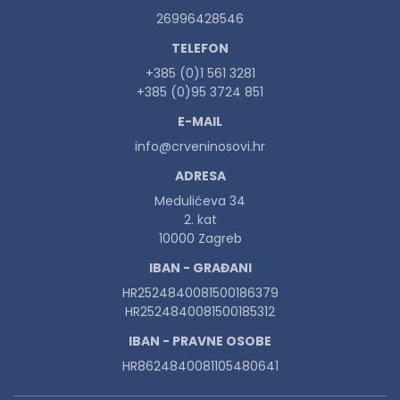
26996428546
TELEFON
+385 (0)1 561 3281
+385 (0)95 3724 851
E-MAIL
info@crveninosovi.hr
ADRESA
Medulićeva 34
2. kat
10000 Zagreb
IBAN - GRAĐANI
HR2524840081500186379
HR2524840081500185312
IBAN - PRAVNE OSOBE
HR8624840081105480641