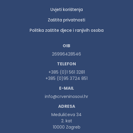
Uvjeti korištenja
Zaštita privatnosti
Politika zaštite djece i ranjivih osoba
OIB
26996428546
TELEFON
+385 (0)1 561 3281
+385 (0)95 3724 851
E-MAIL
info@crveninosovi.hr
ADRESA
Medulićeva 34
2. kat
10000 Zagreb