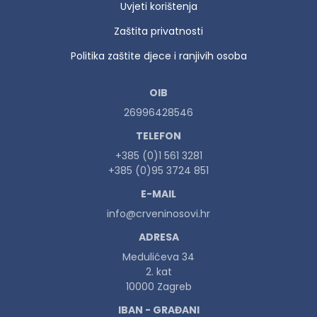
Uvjeti korištenja
Zaštita privatnosti
Politika zaštite djece i ranjivih osoba
OIB
26996428546
TELEFON
+385 (0)1 561 3281
+385 (0)95 3724 851
E-MAIL
info@crveninosovi.hr
ADRESA
Medulićeva 34
2. kat
10000 Zagreb
IBAN - GRAĐANI