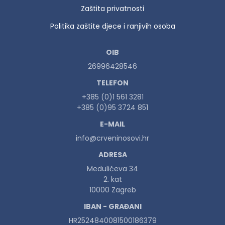
Zaštita privatnosti
Politika zaštite djece i ranjivih osoba
OIB
26996428546
TELEFON
+385 (0)1 561 3281
+385 (0)95 3724 851
E-MAIL
info@crveninosovi.hr
ADRESA
Medulićeva 34
2. kat
10000 Zagreb
IBAN - GRAĐANI
HR2524840081500186379