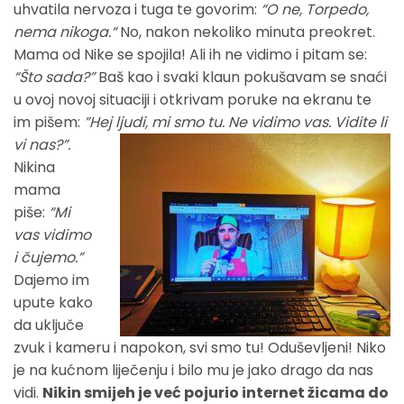
uhvatila nervoza i tuga te govorim:
“O ne, Torpedo,
nema nikoga.“
No, nakon nekoliko minuta preokret.
Mama od Nike se spojila! Ali ih ne vidimo i pitam se:
“Što sada?”
Baš kao i svaki klaun pokušavam se snaći
u ovoj novoj situaciji i otkrivam poruke na ekranu te
im pišem:
”Hej ljudi, mi smo tu. Ne vidimo vas. Vidite li
vi nas?”.
Nikina
mama
piše:
“Mi
vas vidimo
i čujemo.”
Dajemo im
upute kako
da uključe
zvuk i kameru i napokon, svi smo tu! Oduševljeni! Niko
je na kućnom liječenju i bilo mu je jako drago da nas
vidi.
Nikin smijeh je već pojurio internet žicama do