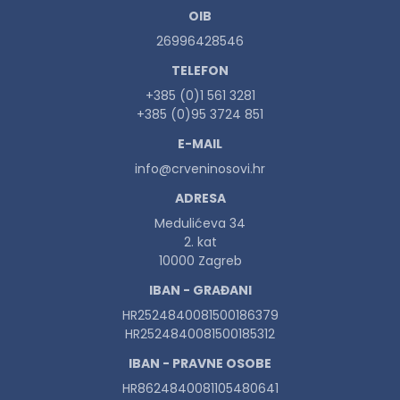
OIB
26996428546
TELEFON
+385 (0)1 561 3281
+385 (0)95 3724 851
E-MAIL
info@crveninosovi.hr
ADRESA
Medulićeva 34
2. kat
10000 Zagreb
IBAN - GRAĐANI
HR2524840081500186379
HR2524840081500185312
IBAN - PRAVNE OSOBE
HR8624840081105480641