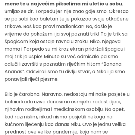
mene te u najvećim pikselima mi uletio u sobu.
Smijao se dr. Torpedu jer nije znao gdje smo. Okretao
se po sobi kao baletan te je pokazao svoje otkačene
trikove. Baš kao pravi mađioničar! No, došlo je
vrijeme da pokažem i ja svoj poznati trik! To je trik sa
špagicom koja ostaje ravna u zraku. Niko, njegova
mama i Torpedo su mi kroz ekran pridržali špagicu i
moj trik je uspio! Minute su već odmicale pa smo
odlučili završiti s poznatim riječkim hitom “Banana
Ananas”. Odsvirali smo tu divlju stvar, a Niko i ja smo
ponavljali riječi pjesme.
Bilo je čarobno. Naravno, nedostaju mi naše posjete u
bolnici kada uživo donosimo osmijeh i radost djeci,
njihovim roditeljima i medicinskom osoblju. No opet,
kad razmislim, nikad nismo posjetili nekoga na
kućnom liječenju kao danas Niku. Ovo je jednu velika
prednost ove velike pandemije, koja nam se