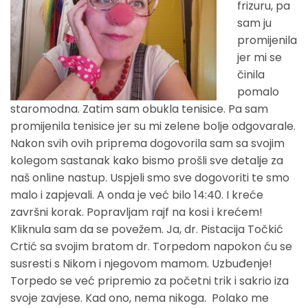
frizuru, pa
sam ju
promijenila
jer mi se
činila
pomalo
staromodna. Zatim sam obukla tenisice. Pa sam
promijenila tenisice jer su mi zelene bolje odgovarale.
Nakon svih ovih priprema dogovorila sam sa svojim
kolegom sastanak kako bismo prošli sve detalje za
naš online nastup. Uspjeli smo sve dogovoriti te smo
malo i zapjevali. A onda je već bilo 14:40. I kreće
završni korak. Popravljam rajf na kosi i krećem!
Kliknula sam da se povežem. Ja, dr. Pistacija Točkić
Crtić sa svojim bratom dr. Torpedom napokon ću se
susresti s Nikom i njegovom mamom. Uzbuđenje!
Torpedo se već pripremio za početni trik i sakrio iza
svoje zavjese. Kad ono, nema nikoga. Polako me