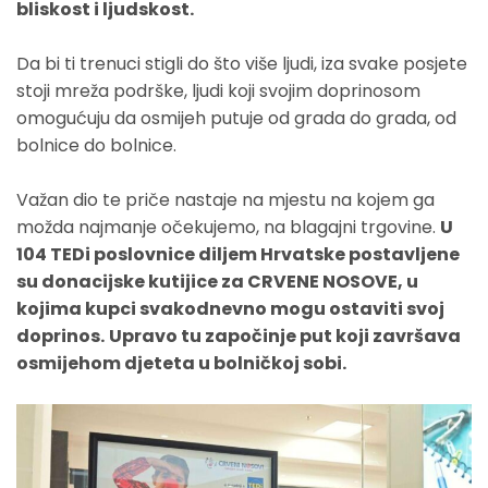
bliskost i ljudskost.
Da bi ti trenuci stigli do što više ljudi, iza svake posjete
stoji mreža podrške, ljudi koji svojim doprinosom
omogućuju da osmijeh putuje od grada do grada, od
bolnice do bolnice.
Važan dio te priče nastaje na mjestu na kojem ga
možda najmanje očekujemo, na blagajni trgovine.
U
104 TEDi poslovnice diljem Hrvatske postavljene
su donacijske kutijice za CRVENE NOSOVE, u
kojima kupci svakodnevno mogu ostaviti svoj
doprinos.
Upravo tu započinje put koji završava
osmijehom djeteta u bolničkoj sobi.