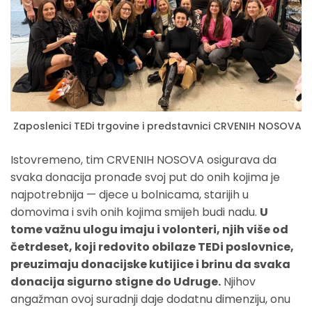
Zaposlenici TEDi trgovine i predstavnici CRVENIH NOSOVA
Istovremeno, tim CRVENIH NOSOVA osigurava da
svaka donacija pronađe svoj put do onih kojima je
najpotrebnija — djece u bolnicama, starijih u
domovima i svih onih kojima smijeh budi nadu.
U
tome važnu ulogu imaju i volonteri, njih više od
četrdeset, koji redovito obilaze TEDi poslovnice,
preuzimaju donacijske kutijice i brinu da svaka
donacija sigurno stigne do Udruge.
Njihov
angažman ovoj suradnji daje dodatnu dimenziju, onu