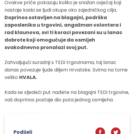
Ovakve priče pokazuju koliko je snažan osjećaj koji
nastaje kada se ljudi okupe oko zajedničkog cilja.
Doprinos ostavljen na blagajni, podrška
zaposlenika u trgovini, angažman volontera i
rad klaunova, svi ti koraci povezani su u lanac
dobrote koji omogućuje da osmijeh
svakodnevno pronalazi svoj put.
Zahvaljujući suradnji s TEDi trgovinama, taj lanac
danas povezuje ljude diljem Hrvatske. Svima na tome
veliko
HVALA.
Kada se sljedeći put nađete na blagajni TEDi trgovine,
vaš doprinos postaje dio puta jednog osmijeha.
Podijeli