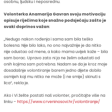
osobnu, ljudsku i neposrednu.
Volonterka Anamarija Gavran svoju motivaciju
opisuje riječima koje snažno podsjećaju zašto je
svaki doprinos važan
:
„Nedugo nakon rođenja i sama sam bila teško
bolesna. Nije bilo lako, no ono najvažnije je da nitko
nije odustao od mene, a kako mama uvijek kaže – bila
sam borac. Upravo zato ni ja ne želim odustati od
onih kojima sam potrebna. Nadam se da je kroz moje
dosadašnje volontiranje barem jedno dijete dobilo
osmijeh koji mu nitko ne može (i ne smije) skinuti s
lica“, rekla je.
Ako i Vi želite postati naš volonter, pročitajte više na
linku –
https://www.crveninosovi.hr/volontiranje/