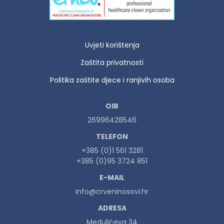
Uvjeti korištenja
Zaštita privatnosti
Politika zaštite djece i ranjivih osoba
OIB
26996428546
TELEFON
+385 (0)1 561 3281
+385 (0)95 3724 851
E-MAIL
info@crveninosovi.hr
ADRESA
Medulićeva 34