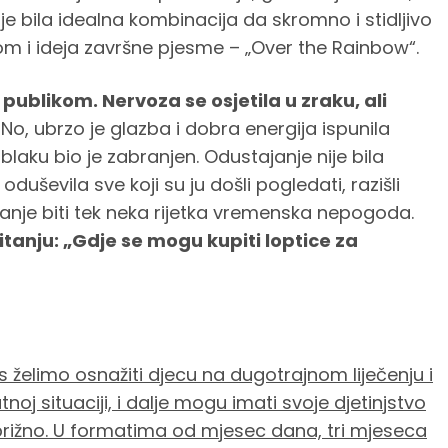
 je bila idealna kombinacija da skromno i stidljivo
jom i ideja završne pjesme – „Over the Rainbow“.
publikom. Nervoza se osjetila u zraku, ali
No, ubrzo je glazba i dobra energija ispunila
laku bio je zabranjen. Odustajanje nije bila
oduševila sve koji su ju došli pogledati, razišli
anje biti tek neka rijetka vremenska nepogoda.
tanju: „Gdje se mogu kupiti loptice za
želimo osnažiti djecu na dugotrajnom liječenju i
oj situaciji, i dalje mogu imati svoje djetinjstvo
brižno. U formatima od mjesec dana, tri mjeseca