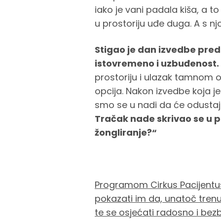
iako je vani padala kiša, a to
u prostoriju uđe duga. A s n
Stigao je dan izvedbe pred 
istovremeno i uzbuđenost.
prostoriju i ulazak tamnom ob
opcija. Nakon izvedbe koja je 
smo se u nadi da će odustaj
Tračak nade skrivao se u pi
žongliranje?“
Programom Cirkus Pacijentus 
pokazati im da, unatoč trenutn
te se osjećati radosno i bez