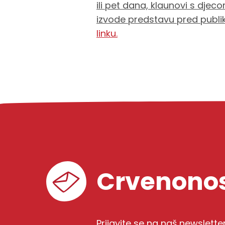
ili pet dana, klaunovi s djeco
izvode predstavu pred publi
linku.
Crvenonos
Prijavite se na naš newslette