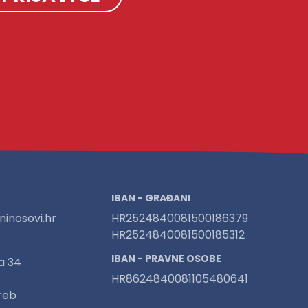
IBAN - GRAĐANI
inosovi.hr
HR2524840081500186379
HR2524840081500185312
IBAN - PRAVNE OSOBE
a 34
HR8624840081105480641
reb