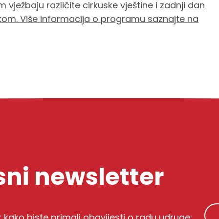
m vježbaju različite cirkuske vještine i zadnji dan
kom. Više informacija o programu saznajte na
ni newsletter
r kako biste primali obavijesti o radu udruge: