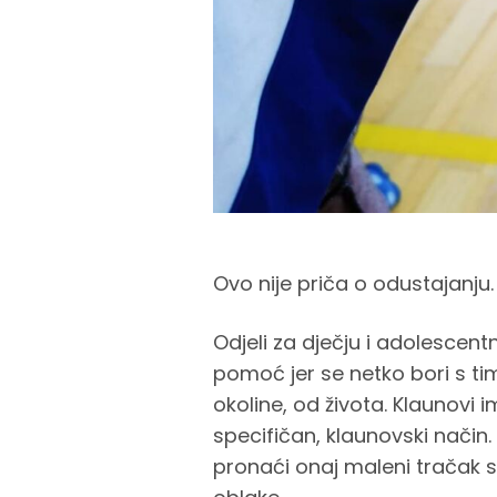
Ovo nije priča o odustajanju.
Odjeli za dječju i adolescentn
pomoć jer se netko bori s ti
okoline, od života. Klaunovi 
specifičan, klaunovski nači
pronaći onaj maleni tračak s