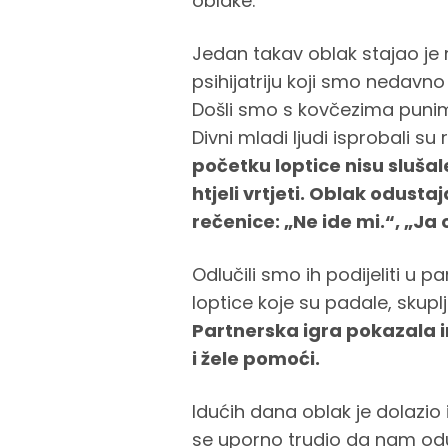
oblake.
Jedan takav oblak stajao je 
psihijatriju koji smo nedavno
Došli smo s kovčezima punim
Divni mladi ljudi isprobali su
početku loptice nisu slušale
htjeli vrtjeti. Oblak odust
rečenice: „Ne ide mi.“, „Ja 
Odlučili smo ih podijeliti u 
loptice koje su padale, skuplj
Partnerska igra pokazala 
i žele pomoći.
Idućih dana oblak je dolazio i
se uporno trudio da nam odu