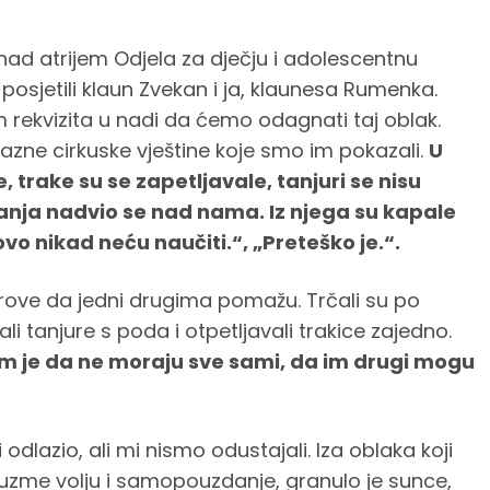
nad atrijem Odjela za dječju i adolescentnu
 posjetili klaun Zvekan i ja, klaunesa Rumenka.
 rekvizita u nadi da ćemo odagnati taj oblak.
 razne cirkuske vještine koje smo im pokazali.
U
, trake su se zapetljavale, tanjuri se nisu
ajanja nadvio se nad nama. Iz njega su kapale
ovo nikad neću naučiti.“, „Preteško je.“.
parove da jedni drugima pomažu. Trčali su po
ali tanjure s poda i otpetljavali trakice zajedno.
im je da ne moraju sve sami, da im drugi mogu
 odlazio, ali mi nismo odustajali. Iza oblaka koji
zme volju i samopouzdanje, granulo je sunce,