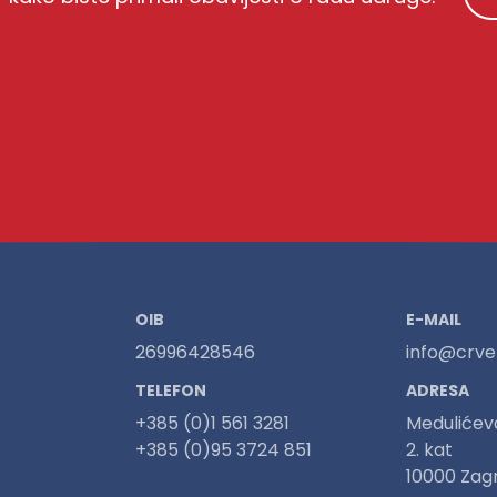
OIB
E-MAIL
26996428546
info@crven
TELEFON
ADRESA
+385 (0)1 561 3281
Medulićev
+385 (0)95 3724 851
2. kat
10000 Zag