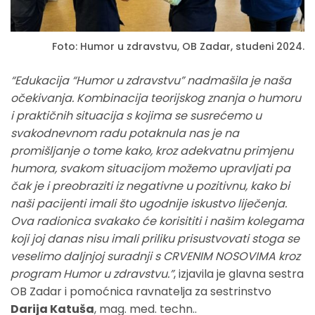
Foto: Humor u zdravstvu, OB Zadar, studeni 2024.
“Edukacija “Humor u zdravstvu” nadmašila je naša
očekivanja. Kombinacija teorijskog znanja o humoru
i praktičnih situacija s kojima se susrećemo u
svakodnevnom radu potaknula nas je na
promišljanje o tome kako, kroz adekvatnu primjenu
humora, svakom situacijom možemo upravljati pa
čak je i preobraziti iz negativne u pozitivnu, kako bi
naši pacijenti imali što ugodnije iskustvo liječenja.
Ova radionica svakako će korisititi i našim kolegama
koji joj danas nisu imali priliku prisustvovati stoga se
veselimo daljnjoj suradnji s CRVENIM NOSOVIMA kroz
program Humor u zdravstvu.”
, izjavila je glavna sestra
OB Zadar i pomoćnica ravnatelja za sestrinstvo
Darija Katuša
, mag. med. techn..