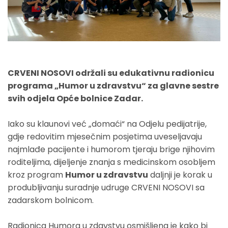
CRVENI NOSOVI održali su edukativnu radionicu
programa „Humor u zdravstvu“ za glavne sestre
svih odjela Opće bolnice Zadar.
Iako su klaunovi već „domaći“ na Odjelu pedijatrije,
gdje redovitim mjesečnim posjetima uveseljavaju
najmlađe pacijente i humorom tjeraju brige njihovim
roditeljima, dijeljenje znanja s medicinskom osobljem
kroz program
Humor u zdravstvu
daljnji je korak u
produbljivanju suradnje udruge CRVENI NOSOVI sa
zadarskom bolnicom.
Radionica Humora u zdavstvu osmišljena je kako bi