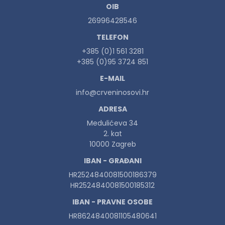
OIB
26996428546
TELEFON
+385 (0)1 561 3281
+385 (0)95 3724 851
E-MAIL
info@crveninosovi.hr
ADRESA
Medulićeva 34
2. kat
10000 Zagreb
IBAN - GRAĐANI
HR2524840081500186379
HR2524840081500185312
IBAN - PRAVNE OSOBE
HR8624840081105480641