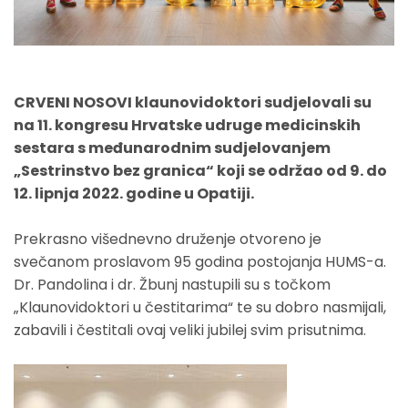
CRVENI NOSOVI klaunovidoktori sudjelovali su
na 11. kongresu Hrvatske udruge medicinskih
sestara s međunarodnim sudjelovanjem
„Sestrinstvo bez granica“ koji se održao od 9. do
12. lipnja 2022. godine u Opatiji.
Prekrasno višednevno druženje otvoreno je
svečanom proslavom 95 godina postojanja HUMS-a.
Dr. Pandolina i dr. Žbunj nastupili su s točkom
„Klaunovidoktori u čestitarima“ te su dobro nasmijali,
zabavili i čestitali ovaj veliki jubilej svim prisutnima.