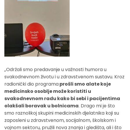
„Održali smo predavanje u važnosti humora u
svakodnevnom životu i u zdravstvenom sustavu. Kroz
radionički dio programa
prošli smo alate koje
medicinsko osoblje može koristiti u
svakodnevnom radu kako bi sebi i pacijentima
olakšali boravak u bolnicama
. Drago mi je što
smo raznolikoj skupini medicinskih djelatnika koji su
zaposleni u zdravstvenom, socijalnom, školskom i
vojnom sektoru, pružili nova znanja i gledišta, ali i što