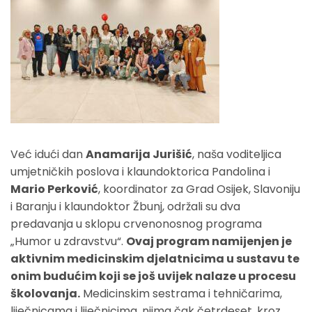
Već idući dan
Anamarija Jurišić
, naša voditeljica
umjetničkih poslova i klaundoktorica Pandolina i
Mario Perković
, koordinator za Grad Osijek, Slavoniju
i Baranju i klaundoktor Žbunj, održali su dva
predavanja u sklopu crvenonosnog programa
„Humor u zdravstvu“.
Ovaj program namijenjen je
aktivnim medicinskim djelatnicima u sustavu te
onim budućim koji se još uvijek nalaze u procesu
školovanja.
Medicinskim sestrama i tehničarima,
liječnicama i liječnicima, njima čak četrdeset, kroz