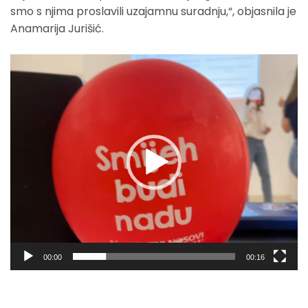
smo s njima proslavili uzajamnu suradnju,“, objasnila je
Anamarija Jurišić.
Video
Player
00:00
00:16