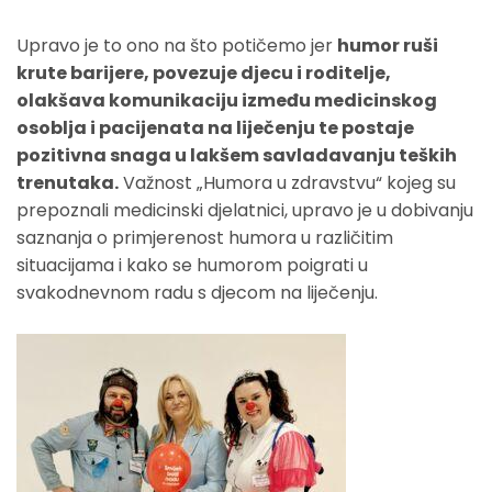
Upravo je to ono na što potičemo jer
humor ruši
krute barijere, povezuje djecu i roditelje,
olakšava komunikaciju između medicinskog
osoblja i pacijenata na liječenju te postaje
pozitivna snaga u lakšem savladavanju teških
trenutaka.
Važnost „Humora u zdravstvu“ kojeg su
prepoznali medicinski djelatnici, upravo je u dobivanju
saznanja o primjerenost humora u različitim
situacijama i kako se humorom poigrati u
svakodnevnom radu s djecom na liječenju.