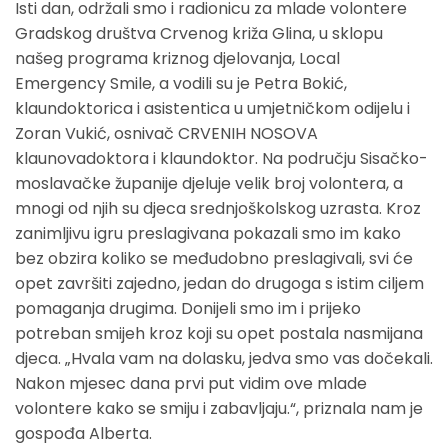
Isti dan, održali smo i radionicu za mlade volontere
Gradskog društva Crvenog križa Glina, u sklopu
našeg programa kriznog djelovanja, Local
Emergency Smile, a vodili su je Petra Bokić,
klaundoktorica i asistentica u umjetničkom odijelu i
Zoran Vukić, osnivač CRVENIH NOSOVA
klaunovadoktora i klaundoktor. Na području Sisačko-
moslavačke županije djeluje velik broj volontera, a
mnogi od njih su djeca srednjoškolskog uzrasta. Kroz
zanimljivu igru preslagivana pokazali smo im kako
bez obzira koliko se međudobno preslagivali, svi će
opet završiti zajedno, jedan do drugoga s istim ciljem
pomaganja drugima. Donijeli smo im i prijeko
potreban smijeh kroz koji su opet postala nasmijana
djeca. „Hvala vam na dolasku, jedva smo vas dočekali.
Nakon mjesec dana prvi put vidim ove mlade
volontere kako se smiju i zabavljaju.“, priznala nam je
gospođa Alberta.