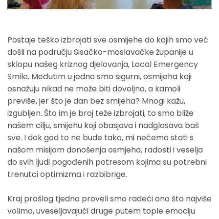
Postaje teško izbrojati sve osmijehe do kojih smo već
došli na području Sisačko-moslavačke županije u
sklopu našeg kriznog djelovanja, Local Emergency
Smile. Međutim u jedno smo sigurni, osmijeha koji
osnažuju nikad ne može biti dovoljno, a kamoli
previše, jer što je dan bez smijeha? Mnogi kažu,
izgubljen. Što im je broj teže izbrojati, to smo bliže
našem cilju, smijehu koji obasjava i nadglasava baš
sve. I dok god to ne bude tako, mi nećemo stati s
našom misijom donošenja osmjeha, radosti i veselja
do svih ljudi pogođenih potresom kojima su potrebni
trenutci optimizma i razbibrige.
Kraj prošlog tjedna proveli smo radeći ono što najviše
volimo, uveseljavajući druge putem tople emociju