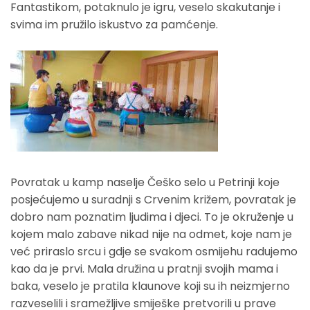
Fantastikom, potaknulo je igru, veselo skakutanje i
svima im pružilo iskustvo za pamćenje.
Povratak u kamp naselje Češko selo u Petrinji koje
posjećujemo u suradnji s Crvenim križem, povratak je
dobro nam poznatim ljudima i djeci. To je okruženje u
kojem malo zabave nikad nije na odmet, koje nam je
već priraslo srcu i gdje se svakom osmijehu radujemo
kao da je prvi. Mala družina u pratnji svojih mama i
baka, veselo je pratila klaunove koji su ih neizmjerno
razveselili i sramežljive smiješke pretvorili u prave