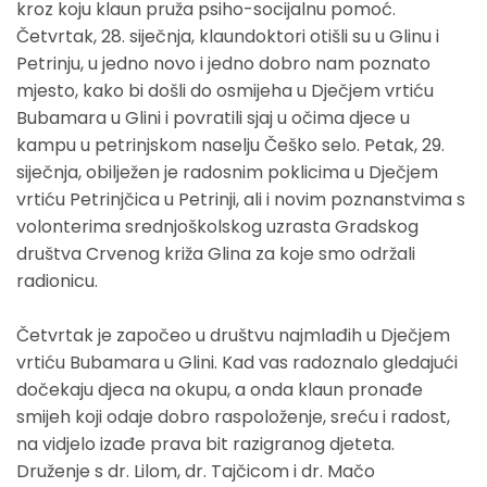
kroz koju klaun pruža psiho-socijalnu pomoć.
Četvrtak, 28. siječnja, klaundoktori otišli su u Glinu i
Petrinju, u jedno novo i jedno dobro nam poznato
mjesto, kako bi došli do osmijeha u Dječjem vrtiću
Bubamara u Glini i povratili sjaj u očima djece u
kampu u petrinjskom naselju Češko selo. Petak, 29.
siječnja, obilježen je radosnim poklicima u Dječjem
vrtiću Petrinjčica u Petrinji, ali i novim poznanstvima s
volonterima srednjoškolskog uzrasta Gradskog
društva Crvenog križa Glina za koje smo održali
radionicu.
Četvrtak je započeo u društvu najmlađih u Dječjem
vrtiću Bubamara u Glini. Kad vas radoznalo gledajući
dočekaju djeca na okupu, a onda klaun pronađe
smijeh koji odaje dobro raspoloženje, sreću i radost,
na vidjelo izađe prava bit razigranog djeteta.
Druženje s dr. Lilom, dr. Tajčicom i dr. Mačo