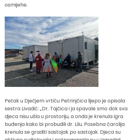
osmijehe.
Petak u Dječjem vrtiću Petrinjčica lijepo je opisala
sestra Livadić: „Dr. Tajčica i ja spavale smo dok sva
djeca nisu ušla u prostoriju, a onda je krenula igra
buđenja kako bi probudili dr. Lilu. Posebna čarolija
krenula se graditi sastojak po sastojak. Djeca su
aktivno sudjelovala i potpomagala su u izgradnji