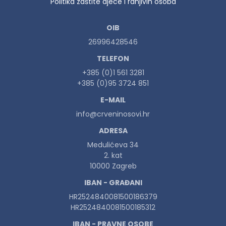
Politika zaštite djece i ranjivih osoba
OIB
26996428546
TELEFON
+385 (0)1 561 3281
+385 (0)95 3724 851
E-MAIL
info@crveninosovi.hr
ADRESA
Medulićeva 34
2. kat
10000 Zagreb
IBAN - GRAĐANI
HR2524840081500186379
HR2524840081500185312
IBAN - PRAVNE OSOBE