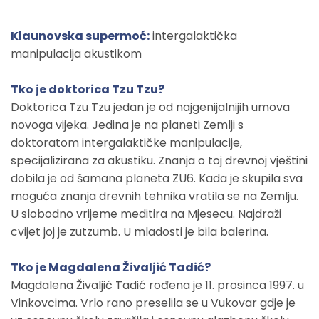
Klaunovska supermoć:
intergalaktička
manipulacija akustikom
Tko
je doktorica Tzu Tzu?
Doktorica Tzu Tzu jedan je od najgenijalnijih umova
novoga vijeka. Jedina je na planeti Zemlji s
doktoratom intergalaktičke manipulacije,
specijalizirana za akustiku. Znanja o toj drevnoj vještini
dobila je od šamana planeta ZU6. Kada je skupila sva
moguća znanja drevnih tehnika vratila se na Zemlju.
U slobodno vrijeme meditira na Mjesecu. Najdraži
cvijet joj je zutzumb. U mladosti je bila balerina.
Tko je Magdalena Živaljić Tadić?
Magdalena Živaljić Tadić rođena je 11. prosinca 1997. u
Vinkovcima. Vrlo rano preselila se u Vukovar gdje je