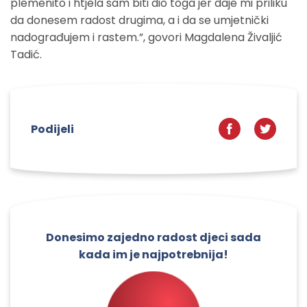
plemenito i htjela sam biti dio toga jer daje mi priliku
da donesem radost drugima, a i da se umjetnički
nadograđujem i rastem.”, govori Magdalena Živaljić
Tadić.
Podijeli
Donesimo zajedno radost djeci sada
kada im je najpotrebnija!