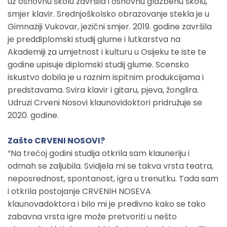
uz osnovnu školu završila i osnovnu glazbenu školu,
smjer klavir. Srednjoškolsko obrazovanje stekla je u
Gimnaziji Vukovar, jezični smjer. 2019. godine završila
je preddiplomski studij glume i lutkarstva na
Akademiji za umjetnost i kulturu u Osijeku te iste te
godine upisuje diplomski studij glume. Scensko
iskustvo dobila je u raznim ispitnim produkcijama i
predstavama. Svira klavir i gitaru, pjeva, žonglira.
Udruzi Crveni Nosovi klaunovidoktori pridružuje se
2020. godine.
Zašto CRVENI NOSOVI?
“Na trećoj godini studija otkrila sam klauneriju i
odmah se zaljubila. Svidjela mi se takva vrsta teatra,
neposrednost, spontanost, igra u trenutku. Tada sam
i otkrila postojanje CRVENIH NOSEVA
klaunovadoktora i bilo mi je predivno kako se tako
zabavna vrsta igre može pretvoriti u nešto