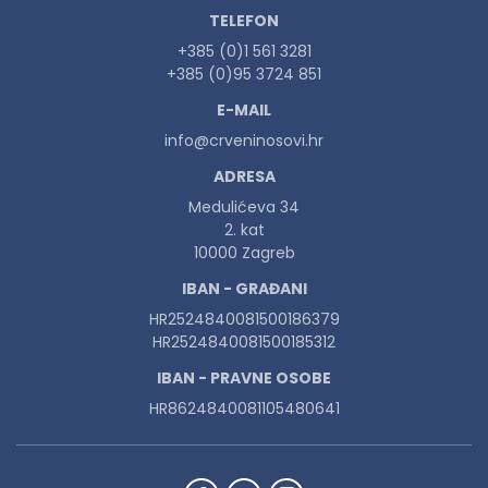
TELEFON
+385 (0)1 561 3281
+385 (0)95 3724 851
E-MAIL
info@crveninosovi.hr
ADRESA
Medulićeva 34
2. kat
10000 Zagreb
IBAN - GRAĐANI
HR2524840081500186379
HR2524840081500185312
IBAN - PRAVNE OSOBE
HR8624840081105480641