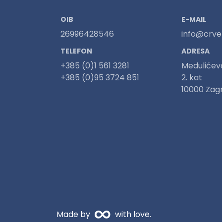
OIB
E-MAIL
26996428546
info@crven
TELEFON
ADRESA
+385 (0)1 561 3281
Medulićev
+385 (0)95 3724 851
2. kat
10000 Zag
Made by
with love.