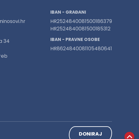
IBAN - GRAĐANI
inosovi.hr
HR2524840081500186379
HR2524840081500185312
IBAN - PRAVNE OSOBE
a 34
HR8624840081105480641
reb
DONIRAJ