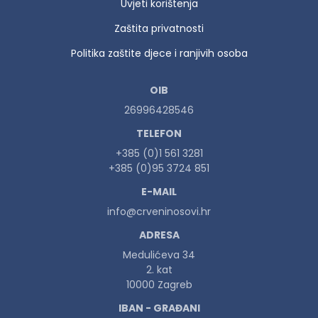
Uvjeti korištenja
Zaštita privatnosti
Politika zaštite djece i ranjivih osoba
OIB
26996428546
TELEFON
+385 (0)1 561 3281
+385 (0)95 3724 851
E-MAIL
info@crveninosovi.hr
ADRESA
Medulićeva 34
2. kat
10000 Zagreb
IBAN - GRAĐANI