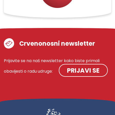
Crvenonosni newsletter
Prijavite se na naš newsletter kako biste primali
PRIJAVI SE
obavijesti o radu udruge: