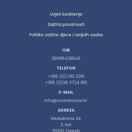
Uvjeti korištenja
Zaštita privatnosti
Politika zaštite djece i ranjivih osoba
OIB
26996428546
TELEFON
+385 (0)1 561 3281
+385 (0)95 3724 851
E-MAIL
info@crveninosovi.hr
ADRESA
Medulićeva 34
2. kat
10000 Zagreb